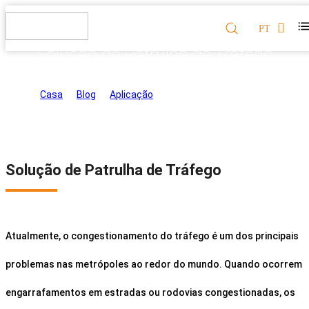
PT
Solução de Patrulha de Tráfego
Casa
>
Blog
>
Aplicação
>
Solução de Patrulha de
Tráfego
Solução de Patrulha de Tráfego
Atualmente, o congestionamento do tráfego é um dos principais
problemas nas metrópoles ao redor do mundo. Quando ocorrem
engarrafamentos em estradas ou rodovias congestionadas, os