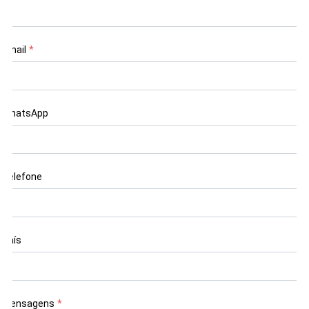
Email
*
WhatsApp
Telefone
País
Mensagens
*