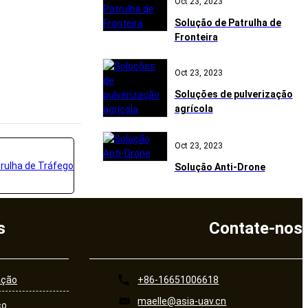
Oct 23, 2023
Solução de Patrulha de
Fronteira
Oct 23, 2023
Soluções de pulverização
agrícola
Oct 23, 2023
Solução Anti-Drone
s
Contate-nos
ação
+86-16651006618
maelle@asia-uav.cn
ço