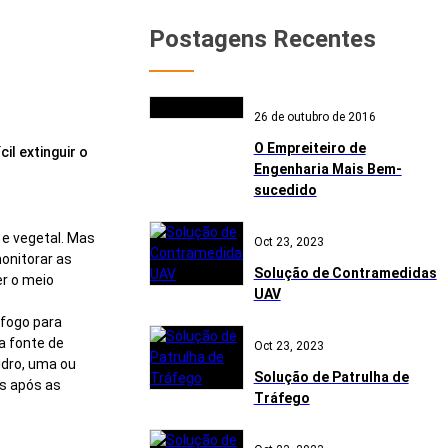
Postagens Recentes
26 de outubro de 2016
O Empreiteiro de
il extinguir o
Engenharia Mais Bem-
sucedido
 e vegetal. Mas
Oct 23, 2023
monitorar as
Solução de Contramedidas
er o meio
UAV
 fogo para
a fonte de
Oct 23, 2023
idro, uma ou
Solução de Patrulha de
s após as
Tráfego