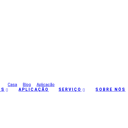
ução de Combate a Incên
Casa
>
Blog
>
Aplicação
>
Solução de Combate a Incêndios
OS
APLICAÇÃO
SERVIÇO
SOBRE NÓS