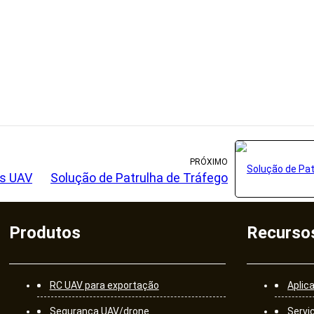
PRÓXIMO
as UAV
Solução de Patrulha de Tráfego
Produtos
Recurso
RC UAV para exportação
Aplic
Segurança UAV/drone
Servi