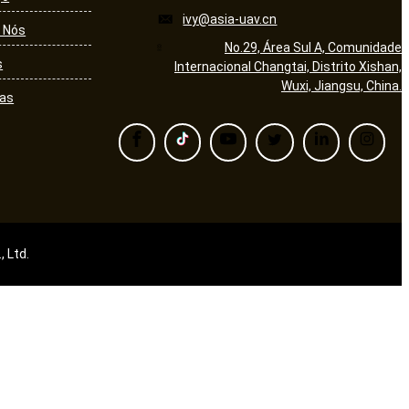
ivy@asia-uav.cn
 Nós
No.29, Área Sul A, Comunidade
s
Internacional Changtai, Distrito Xishan,
Wuxi, Jiangsu, China.
ias
 Ltd.