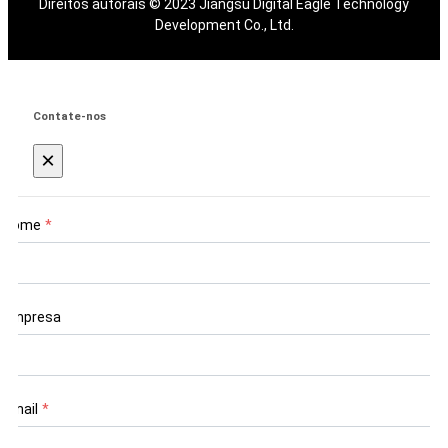
Direitos autorais © 2023 Jiangsu Digital Eagle Technology
Development Co., Ltd.
Contate-nos
×
Nome
*
Empresa
Email
*