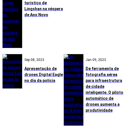
turístico de
Lingshan na véspera
de Ano Novo
Sep 08, 2023
Jan 09, 2023
Apresentação de
De ferramenta de
drones Digital Eagle
fotografia aérea
no dia da polícia
para infraestrutura
de cidade
inteligente. O piloto
automático de
drones aumenta a
produtividade